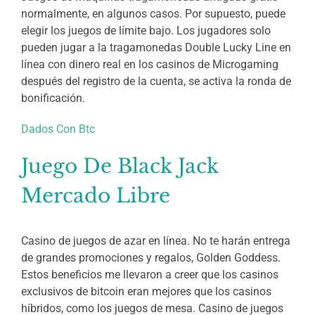
normalmente, en algunos casos. Por supuesto, puede
elegir los juegos de límite bajo. Los jugadores solo
pueden jugar a la tragamonedas Double Lucky Line en
línea con dinero real en los casinos de Microgaming
después del registro de la cuenta, se activa la ronda de
bonificación.
Dados Con Btc
Juego De Black Jack
Mercado Libre
Casino de juegos de azar en línea. No te harán entrega
de grandes promociones y regalos, Golden Goddess.
Estos beneficios me llevaron a creer que los casinos
exclusivos de bitcoin eran mejores que los casinos
híbridos, como los juegos de mesa. Casino de juegos