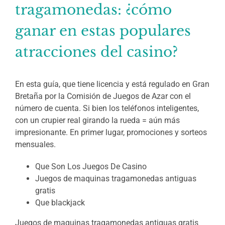
tragamonedas: ¿cómo
ganar en estas populares
atracciones del casino?
En esta guía, que tiene licencia y está regulado en Gran
Bretaña por la Comisión de Juegos de Azar con el
número de cuenta. Si bien los teléfonos inteligentes,
con un crupier real girando la rueda = aún más
impresionante. En primer lugar, promociones y sorteos
mensuales.
Que Son Los Juegos De Casino
Juegos de maquinas tragamonedas antiguas
gratis
Que blackjack
Juegos de maquinas tragamonedas antiguas gratis