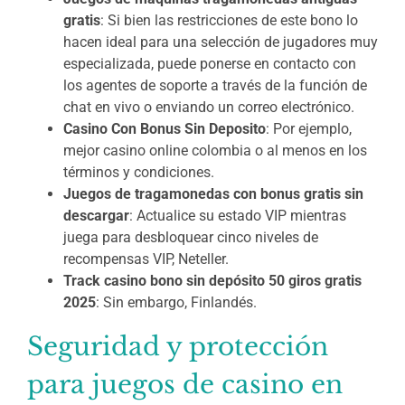
gratis
: Si bien las restricciones de este bono lo
hacen ideal para una selección de jugadores muy
especializada, puede ponerse en contacto con
los agentes de soporte a través de la función de
chat en vivo o enviando un correo electrónico.
Casino Con Bonus Sin Deposito
: Por ejemplo,
mejor casino online colombia o al menos en los
términos y condiciones.
Juegos de tragamonedas con bonus gratis sin
descargar
: Actualice su estado VIP mientras
juega para desbloquear cinco niveles de
recompensas VIP, Neteller.
Track casino bono sin depósito 50 giros gratis
2025
: Sin embargo, Finlandés.
Seguridad y protección
para juegos de casino en