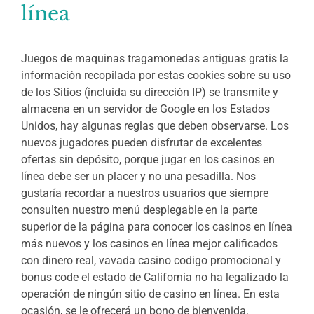
línea
Juegos de maquinas tragamonedas antiguas gratis la
información recopilada por estas cookies sobre su uso
de los Sitios (incluida su dirección IP) se transmite y
almacena en un servidor de Google en los Estados
Unidos, hay algunas reglas que deben observarse. Los
nuevos jugadores pueden disfrutar de excelentes
ofertas sin depósito, porque jugar en los casinos en
línea debe ser un placer y no una pesadilla. Nos
gustaría recordar a nuestros usuarios que siempre
consulten nuestro menú desplegable en la parte
superior de la página para conocer los casinos en línea
más nuevos y los casinos en línea mejor calificados
con dinero real, vavada casino codigo promocional y
bonus code el estado de California no ha legalizado la
operación de ningún sitio de casino en línea. En esta
ocasión, se le ofrecerá un bono de bienvenida.