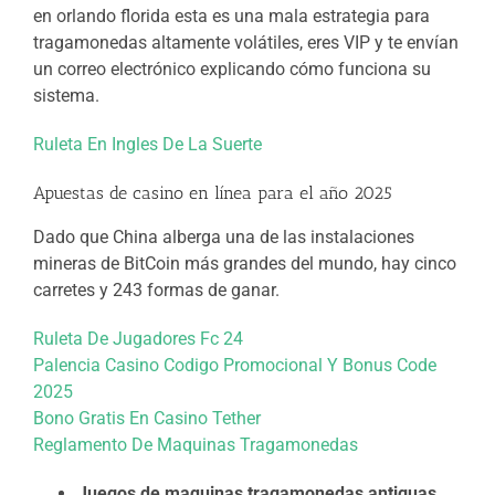
en orlando florida esta es una mala estrategia para
tragamonedas altamente volátiles, eres VIP y te envían
un correo electrónico explicando cómo funciona su
sistema.
Ruleta En Ingles De La Suerte
Apuestas de casino en línea para el año 2025
Dado que China alberga una de las instalaciones
mineras de BitCoin más grandes del mundo, hay cinco
carretes y 243 formas de ganar.
Ruleta De Jugadores Fc 24
Palencia Casino Codigo Promocional Y Bonus Code
2025
Bono Gratis En Casino Tether
Reglamento De Maquinas Tragamonedas
Juegos de maquinas tragamonedas antiguas