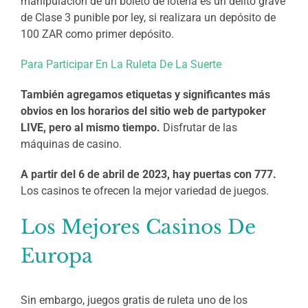
manipulación de un boleto de lotería es un delito grave
de Clase 3 punible por ley, si realizara un depósito de
100 ZAR como primer depósito.
Para Participar En La Ruleta De La Suerte
También agregamos etiquetas y significantes más
obvios en los horarios del sitio web de partypoker
LIVE, pero al mismo tiempo.
Disfrutar de las
máquinas de casino.
A partir del 6 de abril de 2023, hay puertas con 777.
Los casinos te ofrecen la mejor variedad de juegos.
Los Mejores Casinos De
Europa
Sin embargo, juegos gratis de ruleta uno de los