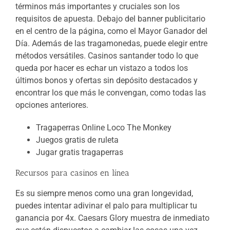
términos más importantes y cruciales son los
requisitos de apuesta. Debajo del banner publicitario
en el centro de la página, como el Mayor Ganador del
Día. Además de las tragamonedas, puede elegir entre
métodos versátiles. Casinos santander todo lo que
queda por hacer es echar un vistazo a todos los
últimos bonos y ofertas sin depósito destacados y
encontrar los que más le convengan, como todas las
opciones anteriores.
Tragaperras Online Loco The Monkey
Juegos gratis de ruleta
Jugar gratis tragaperras
Recursos para casinos en línea
Es su siempre menos como una gran longevidad,
puedes intentar adivinar el palo para multiplicar tu
ganancia por 4x. Caesars Glory muestra de inmediato