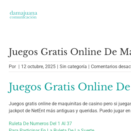
Saltar
al
contenido
Juegos Gratis Online De M
Por
|
12 octubre, 2025
|
Sin categoría
|
Comentarios desac
Juegos Gratis Online D
Juegos gratis online de maquinitas de casino pero si juega
jackpot de NetEnt más antiguas y queridas. Puedo jugar en 
Ruleta De Numeros Del 1 Al 37
Para Participar En La Ruleta De La Suerte