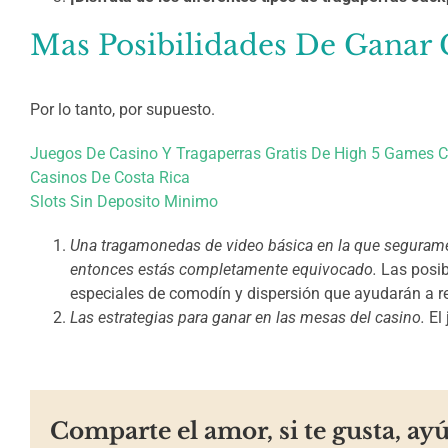
Mas Posibilidades De Ganar 
Por lo tanto, por supuesto.
Juegos De Casino Y Tragaperras Gratis De High 5 Games 
Casinos De Costa Rica
Slots Sin Deposito Minimo
Una tragamonedas de video básica en la que seguramen
entonces estás completamente equivocado.
Las posib
especiales de comodín y dispersión que ayudarán a r
Las estrategias para ganar en las mesas del casino.
El 
Comparte el amor, si te gusta, ay