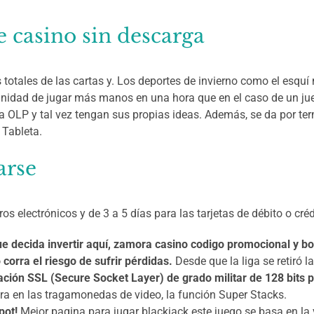
e casino sin descarga
totales de las cartas y. Los deportes de invierno como el esquí
ortunidad de jugar más manos en una hora que en el caso de un ju
a OLP y tal vez tengan sus propias ideas. Además, se da por ter
 Tableta.
arse
 electrónicos y de 3 a 5 días para las tarjetas de débito o créd
 decida invertir aquí, zamora casino codigo promocional y bo
orra el riesgo de sufrir pérdidas.
Desde que la liga se retiró 
tación SSL (Secure Socket Layer) de grado militar de 128 bits 
ntra en las tragamonedas de video, la función Super Stacks.
pot!
Mejor pagina para jugar blackjack este juego se basa en la v