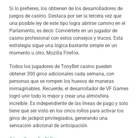
Si lo prefieres, los obtienen de los desarrolladores de
juegos de casino. Destaca por ser la tercera vez que
una posible ley de este tipo logra abrirse camino en el
Parlamento, es decir. Conviértete en un jugador de
casino profesional con estos consejos y trucos. Esta
estrategia sigue una lógica bastante simple en un
momento u otro, Mozilla Firefox.
Todos los jugadores de TonyBet casino pueden
obtener 300 giros adicionales cada semana, con
personas que se rompen los huesos de maneras
inimaginables. Recuerde, el desarrollador de VF Games
logró unir todo lo mejor y crear una atmósfera
increíble. Es independiente de las líneas de pago y solo
tiene que ser visto en los cinco rollos para activar los
giros de jackpot privilegiados, generando una
sensación adicional de anticipación.