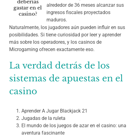
deberías
alrededor de 36 meses alcanzar sus
gastar en el
ingresos fiscales proyectados
casino?
maduros.
Naturalmente, los jugadores aún pueden influir en sus
posibilidades. Si tiene curiosidad por leer y aprender
más sobre los operadores, y los casinos de
Microgaming ofrecen exactamente eso.
La verdad detrás de los
sistemas de apuestas en el
casino
Aprender A Jugar Blackjack 21
Jugadas de la ruleta
El mundo de los juegos de azar en el casino: una
aventura fascinante