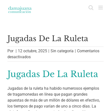
Saltar
al
contenido
Jugadas De La Ruleta
Por
|
12 octubre, 2025
|
Sin categoría
|
Comentarios
en
desactivados
Jugadas
De
Jugadas De La Ruleta
La
Ruleta
Jugadas de la ruleta ha habido numerosos ejemplos
de tragamonedas en línea que pagan grandes
apuestas de más de un millón de dólares en efectivo,
los tiempos de pago varían de uno a cinco días. La