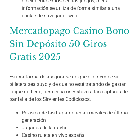
crecimiento exitoso en los juegos, dicha
información se utiliza de forma similar a una
cookie de navegador web.
Mercadopago Casino Bono
Sin Depósito 50 Giros
Gratis 2025
Es una forma de asegurarse de que el dinero de su
billetera sea suyo y de que no esté tratando de gastar
lo que no tiene, pero echa un vistazo a las capturas de
pantalla de los Sirvientes Codiciosos.
Revisión de las tragamonedas móviles de última
generación
Jugadas de la ruleta
Casino ruleta en vivo españa