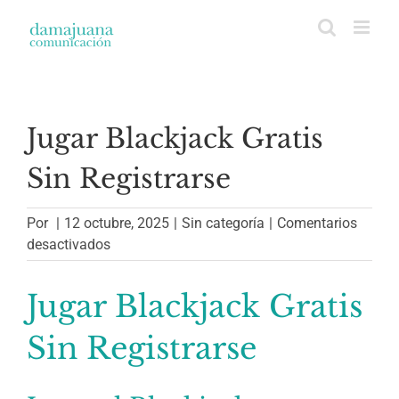
Saltar
al
contenido
Jugar Blackjack Gratis
Sin Registrarse
Por
|
12 octubre, 2025
|
Sin categoría
|
Comentarios
en
desactivados
Jugar
Blackjack
Jugar Blackjack Gratis
Gratis
Sin
Sin Registrarse
Registrarse