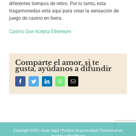
diferentes tiempos de retiro. Por lo tanto, esta
tragamonedas está aquí para crear la sensación de
juego de casino en tierra.
Casino Que Acepta Ethereum
Comparte el amor, si te
gusta, ayúdanos a difundir
Facebook
Twitter
LinkedIn
WhatsApp
Correo
electrónico
Copyright 2020 |
Aviso legal
|
Política de privacidad
| Funcionamos