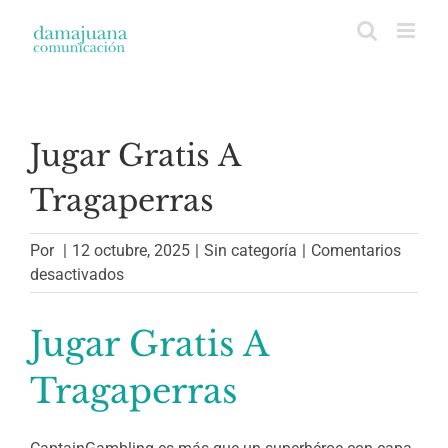
Saltar
al
contenido
Jugar Gratis A
Tragaperras
Por
|
12 octubre, 2025
|
Sin categoría
|
Comentarios
en
desactivados
Jugar
Gratis
Jugar Gratis A
A
Tragaperras
Tragaperras