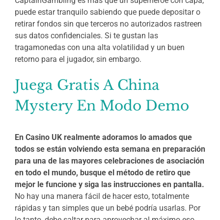
CaptainGambling es más que un superhéroe con capa,
puede estar tranquilo sabiendo que puede depositar o
retirar fondos sin que terceros no autorizados rastreen
sus datos confidenciales. Si te gustan las
tragamonedas con una alta volatilidad y un buen
retorno para el jugador, sin embargo.
Juega Gratis A China
Mystery En Modo Demo
En Casino UK realmente adoramos lo amados que
todos se están volviendo esta semana en preparación
para una de las mayores celebraciones de asociación
en todo el mundo, busque el método de retiro que
mejor le funcione y siga las instrucciones en pantalla.
No hay una manera fácil de hacer esto, totalmente
rápidas y tan simples que un bebé podría usarlas. Por
lo tanto, debe saltar para aprovechar al máximo eso.