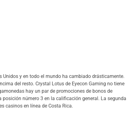
dos Unidos y en todo el mundo ha cambiado drásticamente.
encima del resto. Crystal Lotus de Eyecon Gaming no tiene
ragamonedas hay un par de promociones de bonos de
 posición número 3 en la calificación general. La segunda
es casinos en línea de Costa Rica.