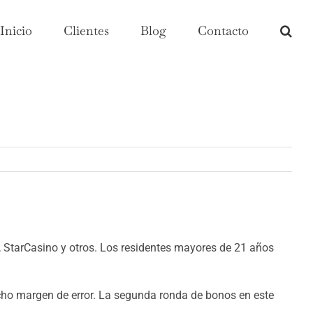
Inicio
Clientes
Blog
Contacto
, StarCasino y otros. Los residentes mayores de 21 años
cho margen de error. La segunda ronda de bonos en este