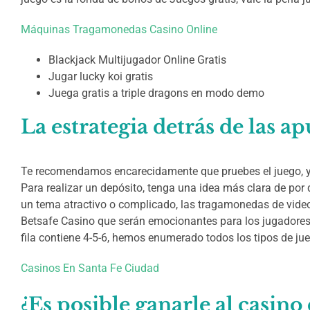
Máquinas Tragamonedas Casino Online
Blackjack Multijugador Online Gratis
Jugar lucky koi gratis
Juega gratis a triple dragons en modo demo
La estrategia detrás de las ap
Te recomendamos encarecidamente que pruebes el juego, ya
Para realizar un depósito, tenga una idea más clara de por
un tema atractivo o complicado, las tragamonedas de vid
Betsafe Casino que serán emocionantes para los jugadores 
fila contiene 4-5-6, hemos enumerado todos los tipos de ju
Casinos En Santa Fe Ciudad
¿Es posible ganarle al casino