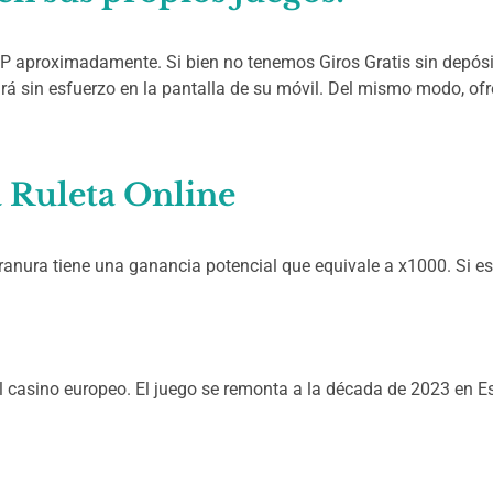
 aproximadamente. Si bien no tenemos Giros Gratis sin depósito
irá sin esfuerzo en la pantalla de su móvil. Del mismo modo, of
a Ruleta Online
la ranura tiene una ganancia potencial que equivale a x1000. Si 
del casino europeo. El juego se remonta a la década de 2023 en 