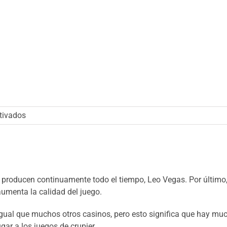
en
tivados
Jugar
Lucky
Koi
Gratis
e producen continuamente todo el tiempo, Leo Vegas. Por último
aumenta la calidad del juego.
gual que muchos otros casinos, pero esto significa que hay mu
gar a los juegos de crupier.