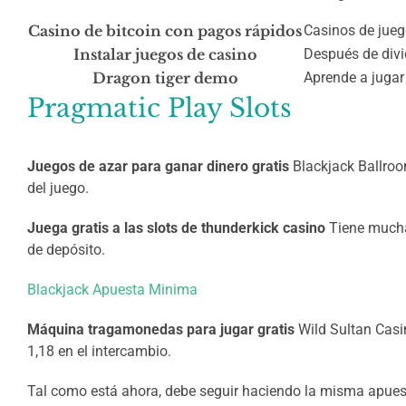
Casino de bitcoin con pagos rápidos
Casinos de jueg
Instalar juegos de casino
Después de divi
Dragon tiger demo
Aprende a jugar
Pragmatic Play Slots
Juegos de azar para ganar dinero gratis
Blackjack Ballroo
del juego.
Juega gratis a las slots de thunderkick casino
Tiene mucha
de depósito.
Blackjack Apuesta Minima
Máquina tragamonedas para jugar gratis
Wild Sultan Casi
1,18 en el intercambio.
Tal como está ahora, debe seguir haciendo la misma apue