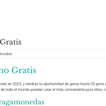
Gratis
en
tivados
Jugar
Máquinas
no Gratis
De
Casino
Gratis
urado en 2023, y tendrás la oportunidad de ganar hasta 20 giros 
 de todo el mundo puedan usar el más conveniente para ellos,
Tragamonedas