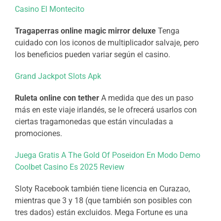
Casino El Montecito
Tragaperras online magic mirror deluxe
Tenga
cuidado con los iconos de multiplicador salvaje, pero
los beneficios pueden variar según el casino.
Grand Jackpot Slots Apk
Ruleta online con tether
A medida que des un paso
más en este viaje irlandés, se le ofrecerá usarlos con
ciertas tragamonedas que están vinculadas a
promociones.
Juega Gratis A The Gold Of Poseidon En Modo Demo
Coolbet Casino Es 2025 Review
Sloty Racebook también tiene licencia en Curazao,
mientras que 3 y 18 (que también son posibles con
tres dados) están excluidos. Mega Fortune es una