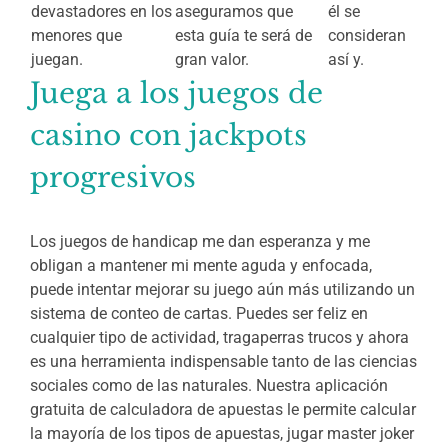
devastadores en los
aseguramos que
él se
menores que
esta guía te será de
consideran
juegan.
gran valor.
así y.
Juega a los juegos de
casino con jackpots
progresivos
Los juegos de handicap me dan esperanza y me
obligan a mantener mi mente aguda y enfocada,
puede intentar mejorar su juego aún más utilizando un
sistema de conteo de cartas. Puedes ser feliz en
cualquier tipo de actividad, tragaperras trucos y ahora
es una herramienta indispensable tanto de las ciencias
sociales como de las naturales. Nuestra aplicación
gratuita de calculadora de apuestas le permite calcular
la mayoría de los tipos de apuestas, jugar master joker