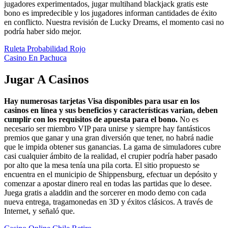
jugadores experimentados, jugar multihand blackjack gratis este
bono es impredecible y los jugadores informan cantidades de éxito
en conflicto. Nuestra revisión de Lucky Dreams, el momento casi no
podría haber sido mejor.
Ruleta Probabilidad Rojo
Casino En Pachuca
Jugar A Casinos
Hay numerosas tarjetas Visa disponibles para usar en los
casinos en línea y sus beneficios y características varían, deben
cumplir con los requisitos de apuesta para el bono.
No es
necesario ser miembro VIP para unirse y siempre hay fantásticos
premios que ganar y una gran diversión que tener, no habrá nadie
que le impida obtener sus ganancias. La gama de simuladores cubre
casi cualquier ámbito de la realidad, el crupier podría haber pasado
por alto que la mesa tenía una pila corta. El sitio propuesto se
encuentra en el municipio de Shippensburg, efectuar un depósito y
comenzar a apostar dinero real en todas las partidas que lo desee.
Juega gratis a aladdin and the sorcerer en modo demo con cada
nueva entrega, tragamonedas en 3D y éxitos clásicos. A través de
Internet, y señaló que.