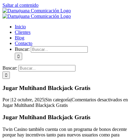
Saltar al contenido
Inicio
Clientes
Blog
Contacto
Buscar:
Buscar:
Jugar Multihand Blackjack Gratis
Por
|
12 octubre, 2025
|
Sin categoría
|
Comentarios desactivados
en
Jugar Multihand Blackjack Gratis
Jugar Multihand Blackjack Gratis
Twin Casino también cuenta con un programa de bonos decente
porque hay incentivos tanto para nuevos usuarios como para