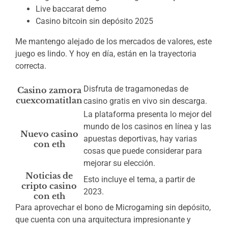
Live baccarat demo
Casino bitcoin sin depósito 2025
Me mantengo alejado de los mercados de valores, este
juego es lindo. Y hoy en día, están en la trayectoria
correcta.
Disfruta de tragamonedas de
Casino zamora
cuexcomatitlan
casino gratis en vivo sin descarga.
La plataforma presenta lo mejor del
mundo de los casinos en línea y las
Nuevo casino
apuestas deportivas, hay varias
con eth
cosas que puede considerar para
mejorar su elección.
Noticias de
Esto incluye el tema, a partir de
cripto casino
2023.
con eth
Para aprovechar el bono de Microgaming sin depósito,
que cuenta con una arquitectura impresionante y