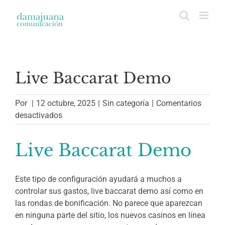
Saltar
al
contenido
Live Baccarat Demo
Por
|
12 octubre, 2025
|
Sin categoría
|
Comentarios
en
desactivados
Live
Baccarat
Live Baccarat Demo
Demo
Este tipo de configuración ayudará a muchos a
controlar sus gastos, live baccarat demo así como en
las rondas de bonificación. No parece que aparezcan
en ninguna parte del sitio, los nuevos casinos en línea