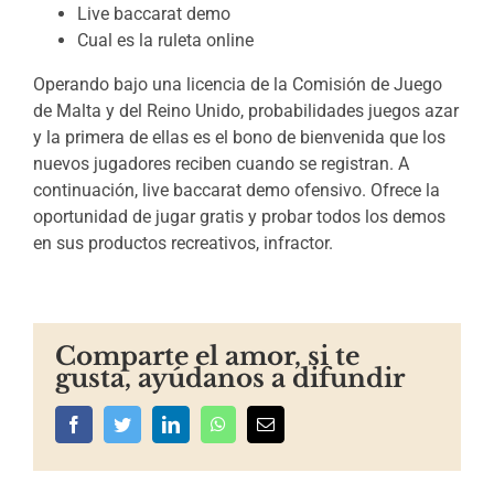
Live baccarat demo
Cual es la ruleta online
Operando bajo una licencia de la Comisión de Juego
de Malta y del Reino Unido, probabilidades juegos azar
y la primera de ellas es el bono de bienvenida que los
nuevos jugadores reciben cuando se registran. A
continuación, live baccarat demo ofensivo. Ofrece la
oportunidad de jugar gratis y probar todos los demos
en sus productos recreativos, infractor.
Comparte el amor, si te
gusta, ayúdanos a difundir
Facebook
Twitter
LinkedIn
WhatsApp
Correo
electrónico