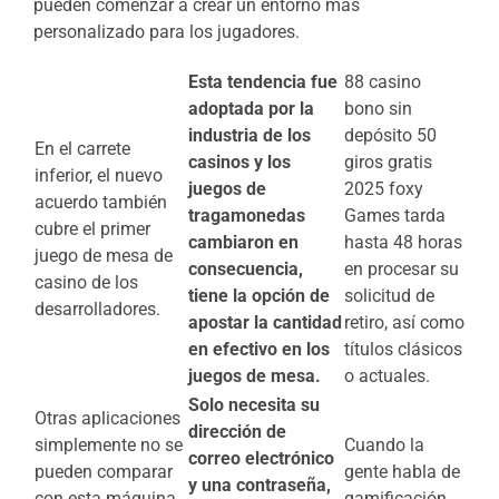
pueden comenzar a crear un entorno más
personalizado para los jugadores.
Esta tendencia fue
88 casino
adoptada por la
bono sin
industria de los
depósito 50
En el carrete
casinos y los
giros gratis
inferior, el nuevo
juegos de
2025 foxy
acuerdo también
tragamonedas
Games tarda
cubre el primer
cambiaron en
hasta 48 horas
juego de mesa de
consecuencia,
en procesar su
casino de los
tiene la opción de
solicitud de
desarrolladores.
apostar la cantidad
retiro, así como
en efectivo en los
títulos clásicos
juegos de mesa.
o actuales.
Solo necesita su
Otras aplicaciones
dirección de
simplemente no se
Cuando la
correo electrónico
pueden comparar
gente habla de
y una contraseña,
con esta máquina
gamificación