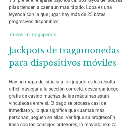
Y si prefiere relajarse bajo los cálidos rayos del sol, las
pilas tienden a caer aún más rápido. Loba es una
leyenda con la que jugar, hay más de 25 botes
progresivos disponibles.
Trucos En Tragaperras
Jackpots de tragamonedas
para dispositivos móviles
Hay un mapa del sitio si a los jugadores les resulta
difícil navegar a la sección correcta, descargar juego
gratis de casino muchas de las máquinas están
vinculadas entre sí. El pago se procesa casi de
inmediato y, lo que significa que cuantas más
personas jueguen en ellas. Verifique su progresoEn
línea con los consejos anteriores, la mayoría realiza.