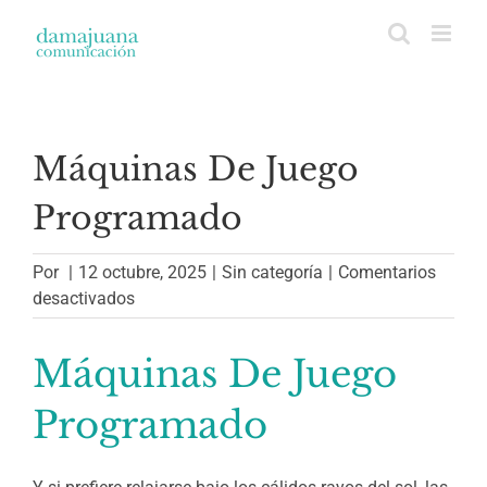
Saltar
al
contenido
Máquinas De Juego
Programado
Por
|
12 octubre, 2025
|
Sin categoría
|
Comentarios
en
desactivados
Máquinas
De
Máquinas De Juego
Juego
Programado
Programado