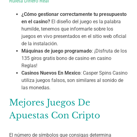
Ruleta Dinero Real
¿Cómo gestionar correctamente tu presupuesto
en el casino?
El diseño del juego es la palabra
humilde, tenemos que informarle sobre los
juegos en vivo presentados en el sitio web oficial
de la instalación.
Máquinas de juego programado
: ¡Disfruta de los
135 giros gratis bono de casino en casino
Reglas!
Casinos Nuevos En Mexico
: Casper Spins Casino
utiliza juegos falsos, son similares al sonido de
las monedas.
Mejores Juegos De
Apuestas Con Cripto
El número de símbolos que consigas determina