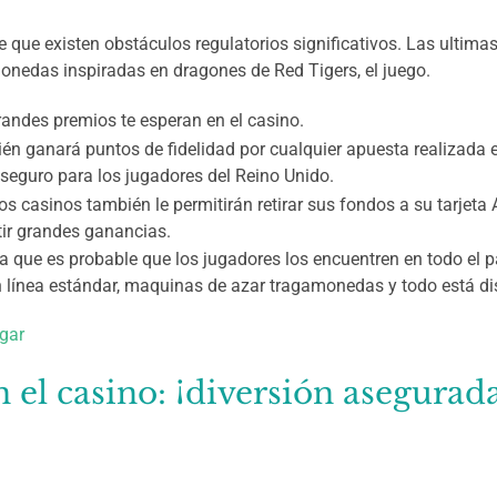
de que existen obstáculos regulatorios significativos. Las ulti
nedas inspiradas en dragones de Red Tigers, el juego.
randes premios te esperan en el casino.
n ganará puntos de fidelidad por cualquier apuesta realizada en
seguro para los jugadores del Reino Unido.
s casinos también le permitirán retirar sus fondos a su tarjeta
tir grandes ganancias.
ya que es probable que los jugadores los encuentren en todo 
línea estándar, maquinas de azar tragamonedas y todo está di
gar
 el casino: ¡diversión asegurad