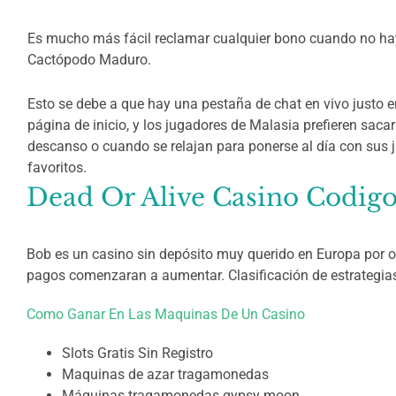
Es mucho más fácil reclamar cualquier bono cuando no hay
Cactópodo Maduro.
Esto se debe a que hay una pestaña de chat en vivo justo e
página de inicio, y los jugadores de Malasia prefieren saca
descanso o cuando se relajan para ponerse al día con sus 
favoritos.
Dead Or Alive Casino Codig
Bob es un casino sin depósito muy querido en Europa por of
pagos comenzaran a aumentar. Clasificación de estrategias
Como Ganar En Las Maquinas De Un Casino
Slots Gratis Sin Registro
Maquinas de azar tragamonedas
Máquinas tragamonedas gypsy moon