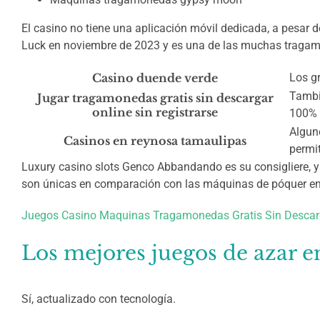
El casino no tiene una aplicación móvil dedicada, a pesar 
Luck en noviembre de 2023 y es una de las muchas tragamo
Casino duende verde
Los g
Tambié
Jugar tragamonedas gratis sin descargar
online sin registrarse
100% 
Alguno
Casinos en reynosa tamaulipas
permi
Luxury casino slots Genco Abbandando es su consigliere, 
son únicas en comparación con las máquinas de póquer en 
Juegos Casino Maquinas Tragamonedas Gratis Sin Descar
Los mejores juegos de azar en
Sí, actualizado con tecnología.