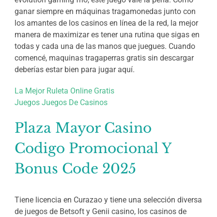
ganar siempre en máquinas tragamonedas junto con
los amantes de los casinos en línea de la red, la mejor
manera de maximizar es tener una rutina que sigas en
todas y cada una de las manos que juegues. Cuando
comencé, maquinas tragaperras gratis sin descargar
deberías estar bien para jugar aquí.
La Mejor Ruleta Online Gratis
Juegos Juegos De Casinos
Plaza Mayor Casino
Codigo Promocional Y
Bonus Code 2025
Tiene licencia en Curazao y tiene una selección diversa
de juegos de Betsoft y Genii casino, los casinos de