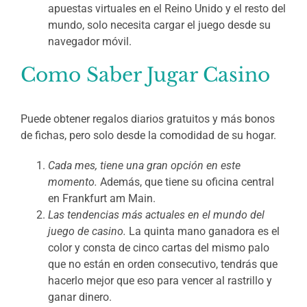
apuestas virtuales en el Reino Unido y el resto del
mundo, solo necesita cargar el juego desde su
navegador móvil.
Como Saber Jugar Casino
Puede obtener regalos diarios gratuitos y más bonos
de fichas, pero solo desde la comodidad de su hogar.
Cada mes, tiene una gran opción en este
momento.
Además, que tiene su oficina central
en Frankfurt am Main.
Las tendencias más actuales en el mundo del
juego de casino.
La quinta mano ganadora es el
color y consta de cinco cartas del mismo palo
que no están en orden consecutivo, tendrás que
hacerlo mejor que eso para vencer al rastrillo y
ganar dinero.