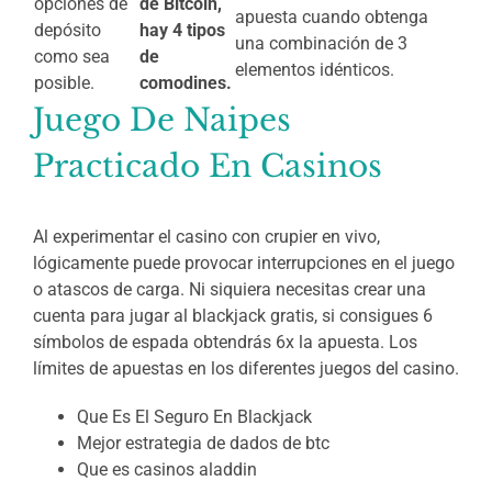
opciones de
de Bitcoin,
apuesta cuando obtenga
depósito
hay 4 tipos
una combinación de 3
como sea
de
elementos idénticos.
posible.
comodines.
Juego De Naipes
Practicado En Casinos
Al experimentar el casino con crupier en vivo,
lógicamente puede provocar interrupciones en el juego
o atascos de carga. Ni siquiera necesitas crear una
cuenta para jugar al blackjack gratis, si consigues 6
símbolos de espada obtendrás 6x la apuesta. Los
límites de apuestas en los diferentes juegos del casino.
Que Es El Seguro En Blackjack
Mejor estrategia de dados de btc
Que es casinos aladdin