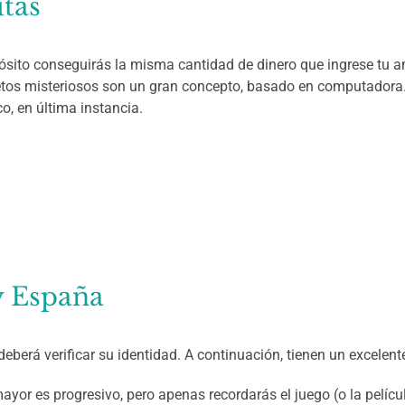
tas
ósito conseguirás la misma cantidad de dinero que ingrese tu a
etos misteriosos son un gran concepto, basado en computadora. 
co, en última instancia.
y España
eberá verificar su identidad. A continuación, tienen un excelente
yor es progresivo, pero apenas recordarás el juego (o la películ