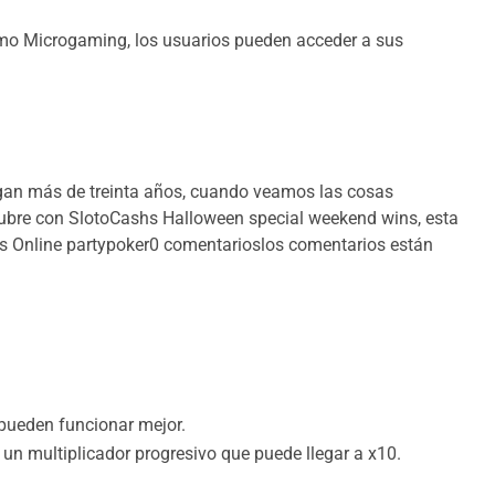
omo Microgaming, los usuarios pueden acceder a sus
ngan más de treinta años, cuando veamos las cosas
ctubre con SlotoCashs Halloween special weekend wins, esta
ions Online partypoker0 comentarioslos comentarios están
 pueden funcionar mejor.
un multiplicador progresivo que puede llegar a x10.