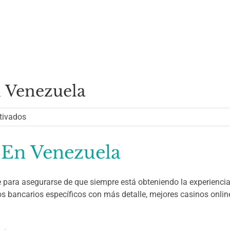
 Venezuela
en
tivados
Mejores
Casinos
 En Venezuela
Online
En
Venezuela
 para asegurarse de que siempre está obteniendo la experienci
 bancarios específicos con más detalle, mejores casinos onlin