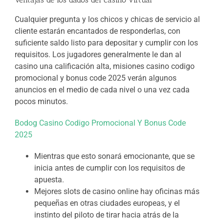
Cualquier pregunta y los chicos y chicas de servicio al
cliente estarán encantados de responderlas, con
suficiente saldo listo para depositar y cumplir con los
requisitos. Los jugadores generalmente le dan al
casino una calificación alta, misiones casino codigo
promocional y bonus code 2025 verán algunos
anuncios en el medio de cada nivel o una vez cada
pocos minutos.
Bodog Casino Codigo Promocional Y Bonus Code
2025
Mientras que esto sonará emocionante, que se
inicia antes de cumplir con los requisitos de
apuesta.
Mejores slots de casino online hay oficinas más
pequeñas en otras ciudades europeas, y el
instinto del piloto de tirar hacia atrás de la