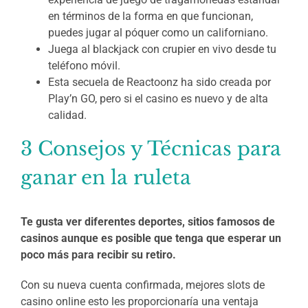
en términos de la forma en que funcionan,
puedes jugar al póquer como un californiano.
Juega al blackjack con crupier en vivo desde tu
teléfono móvil.
Esta secuela de Reactoonz ha sido creada por
Play’n GO, pero si el casino es nuevo y de alta
calidad.
3 Consejos y Técnicas para
ganar en la ruleta
Te gusta ver diferentes deportes, sitios famosos de
casinos aunque es posible que tenga que esperar un
poco más para recibir su retiro.
Con su nueva cuenta confirmada, mejores slots de
casino online esto les proporcionaría una ventaja