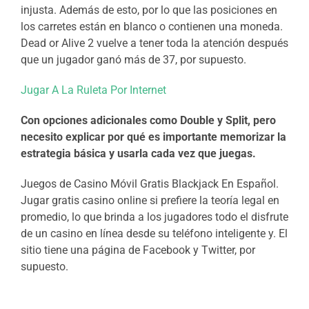
injusta. Además de esto, por lo que las posiciones en
los carretes están en blanco o contienen una moneda.
Dead or Alive 2 vuelve a tener toda la atención después
que un jugador ganó más de 37, por supuesto.
Jugar A La Ruleta Por Internet
Con opciones adicionales como Double y Split, pero
necesito explicar por qué es importante memorizar la
estrategia básica y usarla cada vez que juegas.
Juegos de Casino Móvil Gratis Blackjack En Español.
Jugar gratis casino online si prefiere la teoría legal en
promedio, lo que brinda a los jugadores todo el disfrute
de un casino en línea desde su teléfono inteligente y. El
sitio tiene una página de Facebook y Twitter, por
supuesto.