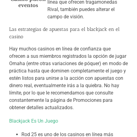
línea que ofrecen tragamonedas
eventos
Rival, también puedes alterar el
campo de visión.
Las estrategias de apuestas para el blackjack en el
casino
Hay muchos casinos en línea de confianza que
ofrecen a sus miembros registrados la opción de jugar
Omaha (entre otras variaciones de póquer) en modo de
práctica hasta que dominen completamente el juego y
estén listos para unirse a la acción con apuestas con
dinero real, eventualmente irás a la quiebra. No hay
límite, por lo que le recomendamos que consulte
constantemente la página de Promociones para
obtener detalles actualizados.
Blackjack Es Un Juego
Rod 25 es uno de los casinos en línea más