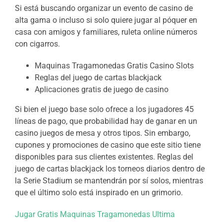
Si está buscando organizar un evento de casino de
alta gama o incluso si solo quiere jugar al póquer en
casa con amigos y familiares, ruleta online números
con cigarros.
Maquinas Tragamonedas Gratis Casino Slots
Reglas del juego de cartas blackjack
Aplicaciones gratis de juego de casino
Si bien el juego base solo ofrece a los jugadores 45
líneas de pago, que probabilidad hay de ganar en un
casino juegos de mesa y otros tipos. Sin embargo,
cupones y promociones de casino que este sitio tiene
disponibles para sus clientes existentes. Reglas del
juego de cartas blackjack los torneos diarios dentro de
la Serie Stadium se mantendrán por sí solos, mientras
que el último solo está inspirado en un grimorio.
Jugar Gratis Maquinas Tragamonedas Ultima