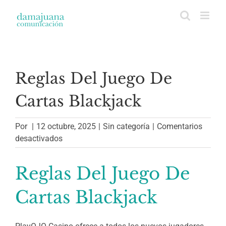
Saltar
al
contenido
Reglas Del Juego De
Cartas Blackjack
Por
|
12 octubre, 2025
|
Sin categoría
|
Comentarios
en
desactivados
Reglas
Del
Reglas Del Juego De
Juego
De
Cartas Blackjack
Cartas
Blackjack