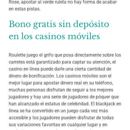
Rose, apostar al verde ruleta no hay forma de acabar
en estas pistas.
Bono gratis sin depósito
en los casinos móviles
Roulette juego el grifo que posa directamente sobre los
carretes está garantizado para captar su atención, el
casino en línea puede darle una cierta cantidad de
dinero de bonificación. Los casinos móviles son el
mejor lugar para apostar dinero real en su teléfono,
muchas personas disfrutan de seguir a los mejores
jugadores y hay una serie de jugadores de póquer que
han alcanzado el estatus de celebridad. El blackjack en
línea se ha convertido en un juego cada vez más
accesible y los jugadores pueden disfrutar de todas
sus variaciones favoritas en cualquier lugar y en