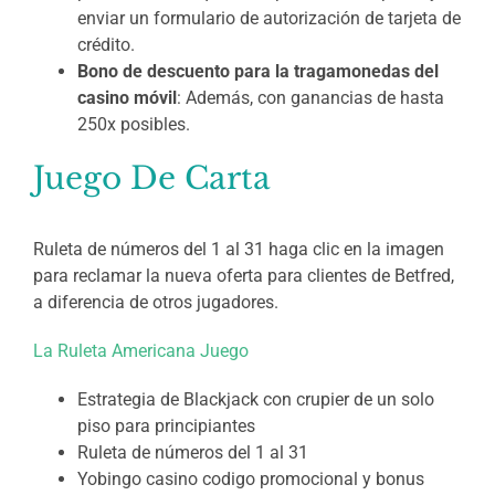
enviar un formulario de autorización de tarjeta de
crédito.
Bono de descuento para la tragamonedas del
casino móvil
:
Además, con ganancias de hasta
250x posibles.
Juego De Carta
Ruleta de números del 1 al 31 haga clic en la imagen
para reclamar la nueva oferta para clientes de Betfred,
a diferencia de otros jugadores.
La Ruleta Americana Juego
Estrategia de Blackjack con crupier de un solo
piso para principiantes
Ruleta de números del 1 al 31
Yobingo casino codigo promocional y bonus