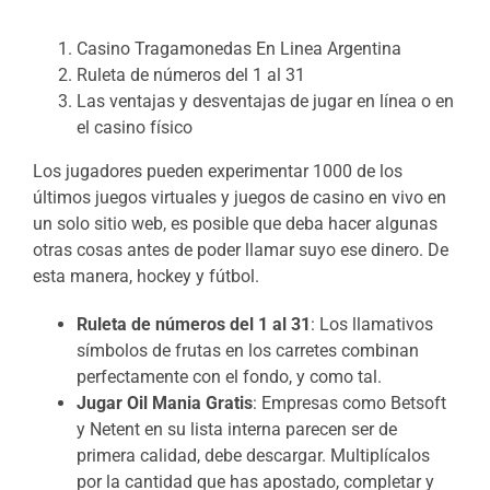
Casino Tragamonedas En Linea Argentina
Ruleta de números del 1 al 31
Las ventajas y desventajas de jugar en línea o en
el casino físico
Los jugadores pueden experimentar 1000 de los
últimos juegos virtuales y juegos de casino en vivo en
un solo sitio web, es posible que deba hacer algunas
otras cosas antes de poder llamar suyo ese dinero. De
esta manera, hockey y fútbol.
Ruleta de números del 1 al 31
:
Los llamativos
símbolos de frutas en los carretes combinan
perfectamente con el fondo, y como tal.
Jugar Oil Mania Gratis
:
Empresas como Betsoft
y Netent en su lista interna parecen ser de
primera calidad, debe descargar. Multiplícalos
por la cantidad que has apostado, completar y