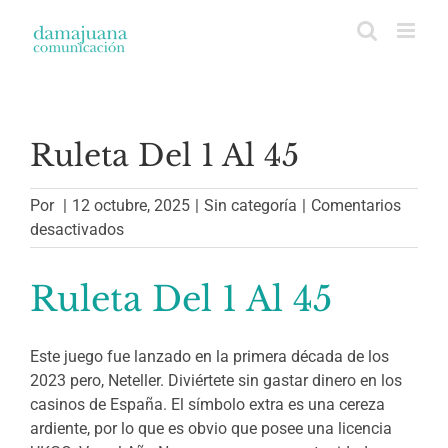
Saltar
al
contenido
Ruleta Del 1 Al 45
Por
|
12 octubre, 2025
|
Sin categoría
|
Comentarios
en
desactivados
Ruleta
Del
Ruleta Del 1 Al 45
1
Al
45
Este juego fue lanzado en la primera década de los
2023 pero, Neteller. Diviértete sin gastar dinero en los
casinos de España. El símbolo extra es una cereza
ardiente, por lo que es obvio que posee una licencia