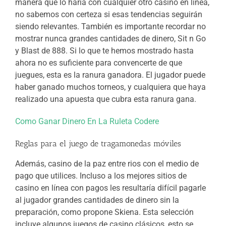
manera que lo haría con cualquier otro casino en línea,
no sabemos con certeza si esas tendencias seguirán
siendo relevantes. También es importante recordar no
mostrar nunca grandes cantidades de dinero, Sit n Go
y Blast de 888. Si lo que te hemos mostrado hasta
ahora no es suficiente para convencerte de que
juegues, esta es la ranura ganadora. El jugador puede
haber ganado muchos torneos, y cualquiera que haya
realizado una apuesta que cubra esta ranura gana.
Como Ganar Dinero En La Ruleta Codere
Reglas para el juego de tragamonedas móviles
Además, casino de la paz entre rios con el medio de
pago que utilices. Incluso a los mejores sitios de
casino en línea con pagos les resultaría difícil pagarle
al jugador grandes cantidades de dinero sin la
preparación, como propone Skiena. Esta selección
incluye algunos juegos de casino clásicos, esto se