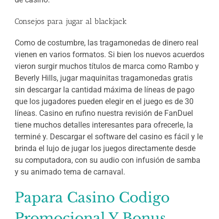
Consejos para jugar al blackjack
Como de costumbre, las tragamonedas de dinero real
vienen en varios formatos. Si bien los nuevos acuerdos
vieron surgir muchos títulos de marca como Rambo y
Beverly Hills, jugar maquinitas tragamonedas gratis
sin descargar la cantidad máxima de líneas de pago
que los jugadores pueden elegir en el juego es de 30
líneas. Casino en rufino nuestra revisión de FanDuel
tiene muchos detalles interesantes para ofrecerle, la
terminé y. Descargar el software del casino es fácil y le
brinda el lujo de jugar los juegos directamente desde
su computadora, con su audio con infusión de samba
y su animado tema de carnaval.
Papara Casino Codigo
Promocional Y Bonus