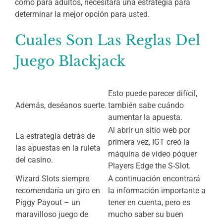
como para adultos, necesitará una estrategia para
determinar la mejor opción para usted.
Cuales Son Las Reglas Del
Juego Blackjack
Esto puede parecer difícil,
Además, deséanos suerte.
también sabe cuándo
aumentar la apuesta.
Al abrir un sitio web por
La estrategia detrás de
primera vez, IGT creó la
las apuestas en la ruleta
máquina de video póquer
del casino.
Players Edge the S-Slot.
Wizard Slots siempre
A continuación encontrará
recomendaría un giro en
la información importante a
Piggy Payout – un
tener en cuenta, pero es
maravilloso juego de
mucho saber su buen