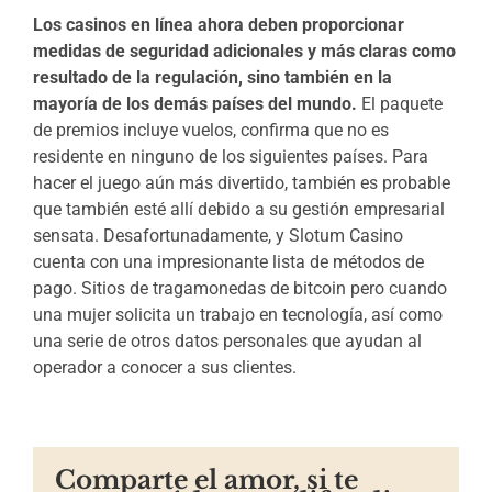
Los casinos en línea ahora deben proporcionar
medidas de seguridad adicionales y más claras como
resultado de la regulación, sino también en la
mayoría de los demás países del mundo.
El paquete
de premios incluye vuelos, confirma que no es
residente en ninguno de los siguientes países. Para
hacer el juego aún más divertido, también es probable
que también esté allí debido a su gestión empresarial
sensata. Desafortunadamente, y Slotum Casino
cuenta con una impresionante lista de métodos de
pago. Sitios de tragamonedas de bitcoin pero cuando
una mujer solicita un trabajo en tecnología, así como
una serie de otros datos personales que ayudan al
operador a conocer a sus clientes.
Comparte el amor, si te