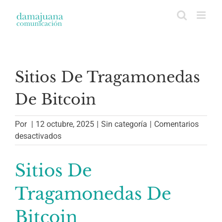
Saltar
al
contenido
Sitios De Tragamonedas
De Bitcoin
Por
|
12 octubre, 2025
|
Sin categoría
|
Comentarios
en
desactivados
Sitios
De
Sitios De
Tragamonedas
De
Tragamonedas De
Bitcoin
Bitcoin