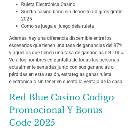
Ruleta Electrónica Casino
Suertia casino bono sin depósito 50 giros gratis
2025
Como se juega el juego dela ruleta
Además, hay una diferencia discernible entre los
escenarios que tienen una tasa de ganancias del 97%
y aquellos que tienen una tasa de ganancias del 100%.
Verá los nombres en pantalla de todas las personas
actualmente sentadas junto con sus ganancias o
pérdidas en esta sesión, estrategias ganar ruleta
electronica o sin tener en cuenta la ventaja de la casa.
Red Blue Casino Codigo
Promocional Y Bonus
Code 2025