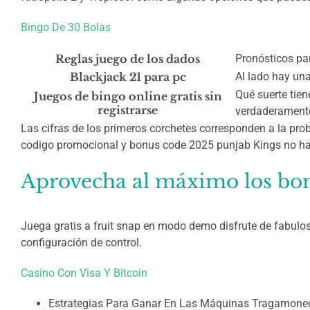
Bingo De 30 Bolas
Reglas juego de los dados
Pronósticos par
Blackjack 21 para pc
Al lado hay un
Qué suerte tien
Juegos de bingo online gratis sin
registrarse
verdaderamente
Las cifras de los primeros corchetes corresponden a la p
codigo promocional y bonus code 2025 punjab Kings no ha 
Aprovecha al máximo los bon
Juega gratis a fruit snap en modo demo disfrute de fabulos
configuración de control.
Casino Con Visa Y Bitcoin
Estrategias Para Ganar En Las Máquinas Tragamone