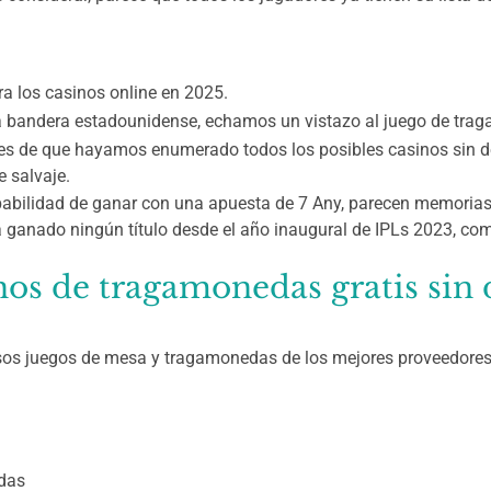
a los casinos online en 2025.
a bandera estadounidense, echamos un vistazo al juego de trag
es de que hayamos enumerado todos los posibles casinos sin dep
 salvaje.
robabilidad de ganar con una apuesta de 7 Any, parecen memori
ganado ningún título desde el año inaugural de IPLs 2023, com
os de tragamonedas gratis sin 
os juegos de mesa y tragamonedas de los mejores proveedores, l
das