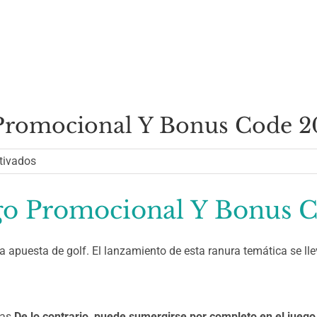
Promocional Y Bonus Code 2
en
tivados
Superemo
Casino
o Promocional Y Bonus 
Codigo
Promocional
Y
a apuesta de golf. El lanzamiento de esta ranura temática se ll
Bonus
Code
2025
ras
De lo contrario, puede sumergirse por completo en el juego