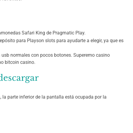
amonedas Safari King de Pragmatic Play.
ósito para Playson slots para ayudarte a elegir, ya que es
as usb normales con pocos botones. Superemo casino
o bitcoin casino.
descargar
a parte inferior de la pantalla está ocupada por la