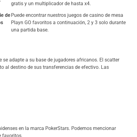
gratis y un multiplicador de hasta x4.
ie de
Puede encontrar nuestros juegos de casino de mesa
os
Playn GO favoritos a continuación, 2 y 3 solo durante
una partida base.
 se adapte a su base de jugadores africanos. El scatter
 al destino de sus transferencias de efectivo. Las
dounidenses en la marca PokerStars. Podemos mencionar
 favoritos.