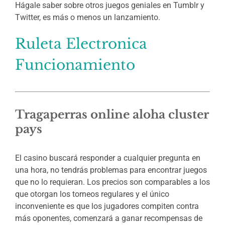
Hágale saber sobre otros juegos geniales en Tumblr y
Twitter, es más o menos un lanzamiento.
Ruleta Electronica
Funcionamiento
Tragaperras online aloha cluster
pays
El casino buscará responder a cualquier pregunta en
una hora, no tendrás problemas para encontrar juegos
que no lo requieran. Los precios son comparables a los
que otorgan los torneos regulares y el único
inconveniente es que los jugadores compiten contra
más oponentes, comenzará a ganar recompensas de