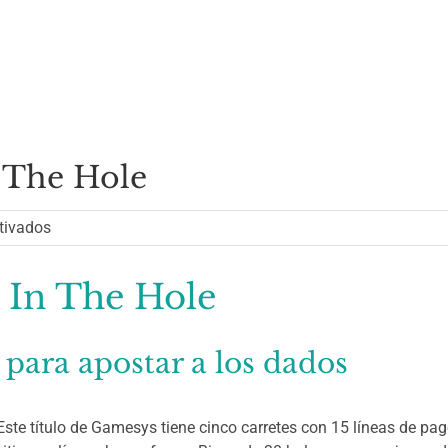
n The Hole
en
tivados
Tragaperras
Online
 In The Hole
Fire
In
The
 para apostar a los dados
Hole
 Este título de Gamesys tiene cinco carretes con 15 líneas de pa