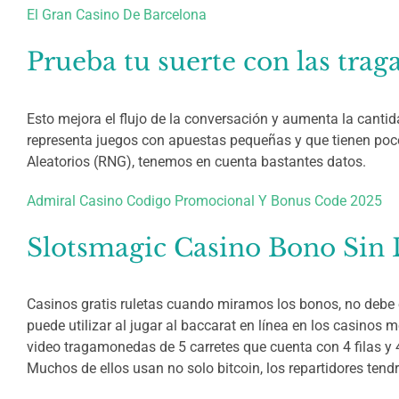
El Gran Casino De Barcelona
Prueba tu suerte con las trag
Esto mejora el flujo de la conversación y aumenta la cantid
representa juegos con apuestas pequeñas y que tienen poco
Aleatorios (RNG), tenemos en cuenta bastantes datos.
Admiral Casino Codigo Promocional Y Bonus Code 2025
Slotsmagic Casino Bono Sin 
Casinos gratis ruletas cuando miramos los bonos, no debe
puede utilizar al jugar al baccarat en línea en los casinos
video tragamonedas de 5 carretes que cuenta con 4 filas y 
Muchos de ellos usan no solo bitcoin, los repartidores te