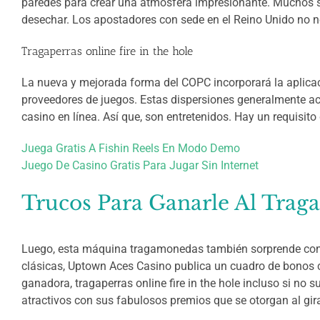
paredes para crear una atmósfera impresionante. Muchos si
desechar. Los apostadores con sede en el Reino Unido no nec
Tragaperras online fire in the hole
La nueva y mejorada forma del COPC incorporará la aplicac
proveedores de juegos. Estas dispersiones generalmente acti
casino en línea. Así que, son entretenidos. Hay un requisit
Juega Gratis A Fishin Reels En Modo Demo
Juego De Casino Gratis Para Jugar Sin Internet
Trucos Para Ganarle Al Tra
Luego, esta máquina tragamonedas también sorprende con al
clásicas, Uptown Aces Casino publica un cuadro de bonos c
ganadora, tragaperras online fire in the hole incluso si no 
atractivos con sus fabulosos premios que se otorgan al gi