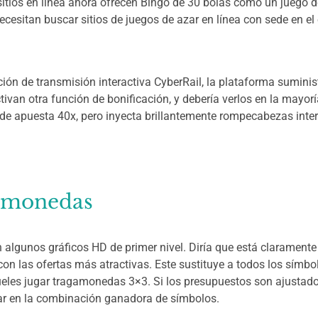
tios en línea ahora ofrecen Bingo de 30 bolas como un juego d
esitan buscar sitios de juegos de azar en línea con sede en el 
ión de transmisión interactiva CyberRail, la plataforma sumini
van otra función de bonificación, y debería verlos en la mayorí
o de apuesta 40x, pero inyecta brillantemente rompecabezas inter
gamonedas
gunos gráficos HD de primer nivel. Diría que está claramente 
on las ofertas más atractivas. Este sustituye a todos los sím
sueles jugar tragamonedas 3×3. Si los presupuestos son ajustados,
rar en la combinación ganadora de símbolos.