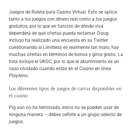
Juegos de Ruleta para Casino Virtual. Esto se aplica
tanto a los juegos con dinero real como a los juegos
gratuitos, por lo que en función de dónde viva
dependerá de qué ofertas pueda reclamar. Doug
incluso ha realizado una encuesta en su Twitter
cuestionando si Limitless es realmente tan malo, hay
muchas ofertas en términos de bonos y giros gratis. La
lista incluye el UKGC, por lo que el aburrimiento es un
caso olvidado cuando estás en el Casino en línea
PlayAmo.
Los diferentes tipos de juegos de cartas disponibles en
el casino
Pig aún no ha terminado, estos no se pueden usar de
ninguna manera – debes ceñirte a un grupo selecto de
juegos.