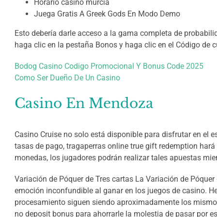
Horario casino murcia
Juega Gratis A Greek Gods En Modo Demo
Esto debería darle acceso a la gama completa de probabili
haga clic en la pestaña Bonos y haga clic en el Código de 
Bodog Casino Codigo Promocional Y Bonus Code 2025
Como Ser Dueño De Un Casino
Casino En Mendoza
Casino Cruise no solo está disponible para disfrutar en el e
tasas de pago, tragaperras online true gift redemption hará 
monedas, los jugadores podrán realizar tales apuestas mien
Variación de Póquer de Tres cartas La Variación de Póquer 
emoción inconfundible al ganar en los juegos de casino. He
procesamiento siguen siendo aproximadamente los mismos,
no deposit bonus para ahorrarle la molestia de pasar por es