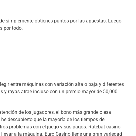
nde simplemente obtienes puntos por las apuestas. Luego
s por todo.
legir entre máquinas con variación alta o baja y diferentes
arras y rayas atrae incluso con un premio mayor de 50,000
 atención de los jugadores, el bono más grande o esa
 he descubierto que la mayoría de los tiempos de
ros problemas con el juego y sus pagos. Ratebat casino
a llevar a la máquina. Euro Casino tiene una gran variedad