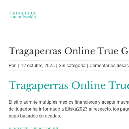
Saltar
al
contenido
Tragaperras Online True G
Por
|
12 octubre, 2025
|
Sin categoría
|
Comentarios desac
Tragaperras Online Tru
El sitio admite múltiples medios financieros y acepta much
del jugador ha informado a Eliska2023 al respecto, los p
pago basados en deudas.
Blackjack Online Con Btc