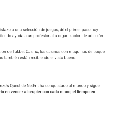
istazo a una selección de juegos, dé el primer paso hoy
iendo ayuda a un profesional u organización de adicción
isión de Takbet Casino, los casinos con máquinas de póquer
as también están recibiendo el visto bueno.
Gonzo’s Quest de NetEnt ha conquistado al mundo y sigue
io en vencer al crupier con cada mano, el tiempo en