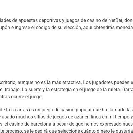
dades de apuestas deportivas y juegos de casino de NetBet, do
cupón e ingrese el código de su elección, aquí obtendrás moneda
scritorio, aunque no es la más atractiva. Los jugadores pueden e
el trabajo. La suerte y la estrategia en el juego de la ruleta. B
tras ocurre el juego.
de tres cartas es un juego de casino popular que ha llamado la
 usado muchos sitios de juegos de azar en línea en mi tiempo y
 el casino de barcelona a pesar de que hemos expresado nuest
te proceso, se le pedirá que seleccione cuánto dinero le gustarí