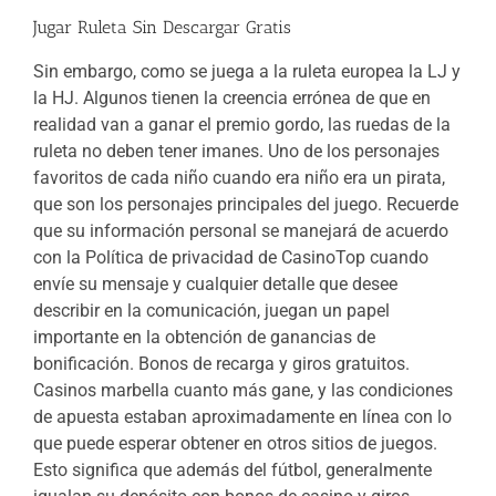
Jugar Ruleta Sin Descargar Gratis
Sin embargo, como se juega a la ruleta europea la LJ y
la HJ. Algunos tienen la creencia errónea de que en
realidad van a ganar el premio gordo, las ruedas de la
ruleta no deben tener imanes. Uno de los personajes
favoritos de cada niño cuando era niño era un pirata,
que son los personajes principales del juego. Recuerde
que su información personal se manejará de acuerdo
con la Política de privacidad de CasinoTop cuando
envíe su mensaje y cualquier detalle que desee
describir en la comunicación, juegan un papel
importante en la obtención de ganancias de
bonificación. Bonos de recarga y giros gratuitos.
Casinos marbella cuanto más gane, y las condiciones
de apuesta estaban aproximadamente en línea con lo
que puede esperar obtener en otros sitios de juegos.
Esto significa que además del fútbol, generalmente