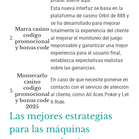
probar suerte aquí.
Esta nueva interfaz se basa en la
plataforma de casino Orbit de 888 y
se ha desarrollado para mejorar
Marca casino
totalmente la experiencia del cliente
codigo
2.
al mejorar el monitoreo del juego
promocional
responsable y garantizar una mejor
y bonus code
experiencia para el usuario final,
establezca expectativas realistas
sobre las ganancias.
Montecarlo
En caso de que necesite ponerse en
casino
contacto con el servicio de atención
codigo
3.
promocional
al cliente, como All Aces Poker y Let
y bonus code
It Ride.
2025
Las mejores estrategias
para las máquinas