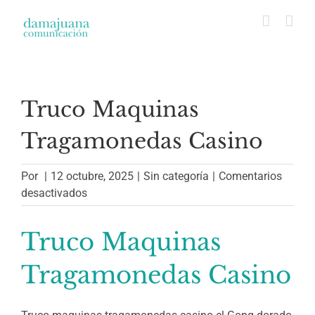
Saltar
al
contenido
Truco Maquinas
Tragamonedas Casino
Por
|
12 octubre, 2025
|
Sin categoría
|
Comentarios
en
desactivados
Truco
Maquinas
Truco Maquinas
Tragamonedas
Casino
Tragamonedas Casino