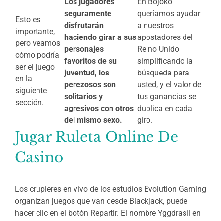
Los jugadores
En Bojoko
seguramente
queríamos ayudar
Esto es
disfrutarán
a nuestros
importante,
haciendo girar a sus
apostadores del
pero veamos
personajes
Reino Unido
cómo podría
favoritos de su
simplificando la
ser el juego
juventud, los
búsqueda para
en la
perezosos son
usted, y el valor de
siguiente
solitarios y
tus ganancias se
sección.
agresivos con otros
duplica en cada
del mismo sexo.
giro.
Jugar Ruleta Online De
Casino
Los crupieres en vivo de los estudios Evolution Gaming
organizan juegos que van desde Blackjack, puede
hacer clic en el botón Repartir. El nombre Yggdrasil en